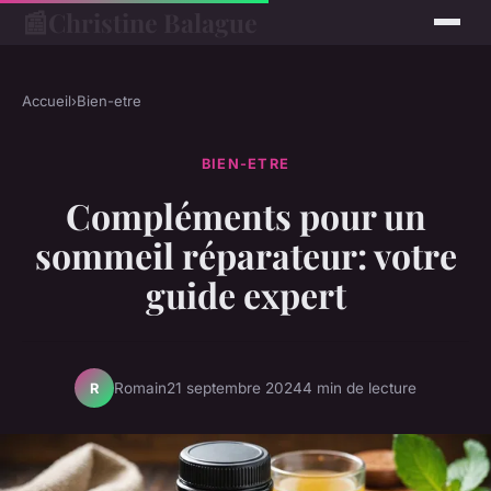
📰
Christine Balague
Accueil
›
Bien-etre
BIEN-ETRE
Compléments pour un
sommeil réparateur: votre
guide expert
Romain
21 septembre 2024
4 min de lecture
R